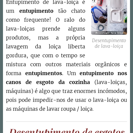
Entupimento de lava-loiça é
um
entupimento
tão chato
como frequente! O ralo do
lava-loiças prende alguns
produtos, mas a própria
Desentupimento
lavagem da loiça liberta
de lava-loiça
gordura, que com o tempo se
mistura com outros materiais orgânicos e
forma
entupimentos
. Um
entupimento nos
canos de esgoto da cozinha
(lava-loiças,
máquinas) é algo que traz enormes incómodos,
pois pode impedir-nos de usar o lava-loiça ou
as máquinas de lavar roupa / loiça
.
Desentupimento de esgotos