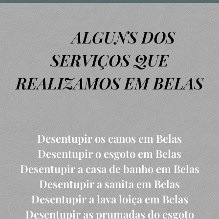
ALGUNS DOS
SERVIÇOS QUE
REALIZAMOS EM BELAS
Desentupir os canos em Belas
Desentupir o esgoto em Belas
Desentupir a casa de banho em Belas
Desentupir a sanita em Belas
Desentupir a lava loiça em Belas
Desentupir as prumadas do esgoto