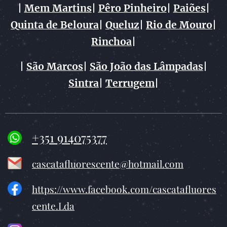
|
Mem Martins
|
Pêro Pinheiro
|
Paiões
|
Quinta de Beloura
|
Queluz
|
Rio de Mouro
|
Rinchoa
|
|
São Marcos
|
São João das Lâmpadas
|
Sintra
|
Terrugem
|
+351 914075377
cascatafluorescente@hotmail.com
https://www.facebook.com/cascatafluores
cente.Lda