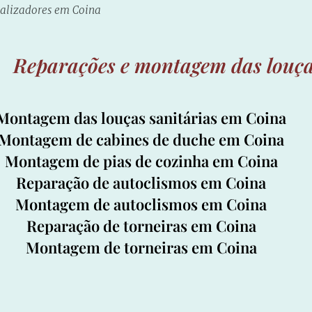
alizadores em Coina
Reparações e montagem das louça
Montagem das louças sanitárias em Coina
Montagem de cabines de duche em Coina
Montagem de pias de cozinha em Coina
Reparação de autoclismos em Coina
Montagem de autoclismos em Coina
Reparação de torneiras em Coina
Montagem de torneiras em Coina