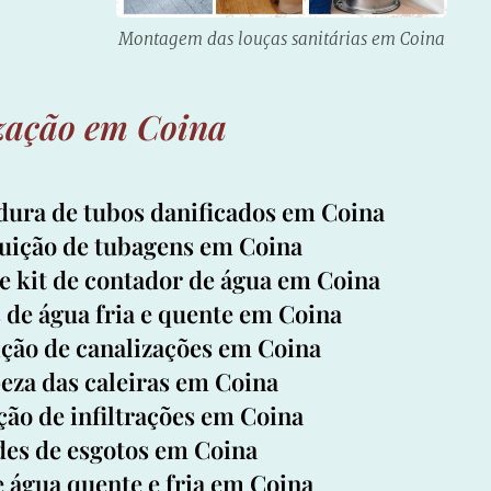
Montagem das louças sanitárias em Coina
ização em Coina
ura de tubos danificados em Coina
tuição de tubagens em Coina
e kit de contador de água em Coina
s de água fria e quente em Coina
ição de canalizações em Coina
eza das caleiras em Coina
ão de infiltrações em Coina
es de esgotos em Coina
 água quente e fria em Coina