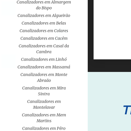
Canalizadores em Almargem
do Bispo
Canalizadores em Algueirão
Canalizadores em Belas
Canalizadores em Colares
Canalizadores em Cacém
Canalizadores em Casal da
Cambra
Canalizadores em Linhó
Canalizadores em Massamá
Canalizadores em Monte
Abraão
Canalizadores em Mira
Sintra
Canalizadores em
T
Montelavar
Canalizadores em Mem
Martins
Canalizadores em Pêro