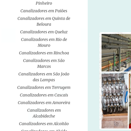
Pinheiro
Canalizadores em Paiões
Canalizadores em Quinta de
Beloura
Canalizadores em Queluz
Canalizadores em Rio de
Mouro
Canalizadores em Rinchoa
Canalizadores em São
Marcos
Canalizadores em São João
das Lampas
Canalizadores em Terrugem
Canalizadores em Cascais
Canalizadores em Amoreira
Canalizadores em
Alcabideche
Canalizadores em Alcoitão