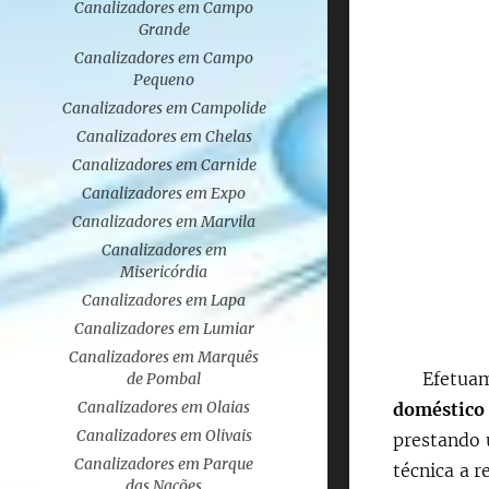
Canalizadores em Campo
Grande
Canalizadores em Campo
Pequeno
Canalizadores em Campolide
Canalizadores em Chelas
Canalizadores em Carnide
Canalizadores em Expo
Canalizadores em Marvila
Canalizadores em
Misericórdia
Canalizadores em Lapa
Canalizadores em Lumiar
Canalizadores em Marquês
Efetuam
de Pombal
Canalizadores em Olaias
doméstico 
Canalizadores em Olivais
prestando
Canalizadores em Parque
técnica a r
das Nações