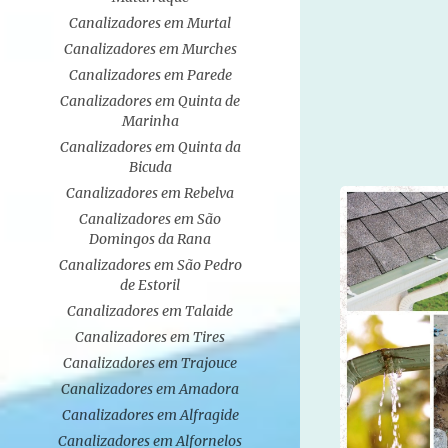
Canalizadores em Murtal
Canalizadores em Murches
Canalizadores em Parede
Canalizadores em Quinta de
Marinha
Canalizadores em Quinta da
Bicuda
Canalizadores em Rebelva
Canalizadores em São
Domingos da Rana
Canalizadores em São Pedro
de Estoril
Canalizadores em Talaide
Canalizadores em Tires
Canalizadores em Trajouce
Canalizadores em Amadora
Canalizadores em Alfragide
Canalizadores em Alfornelos