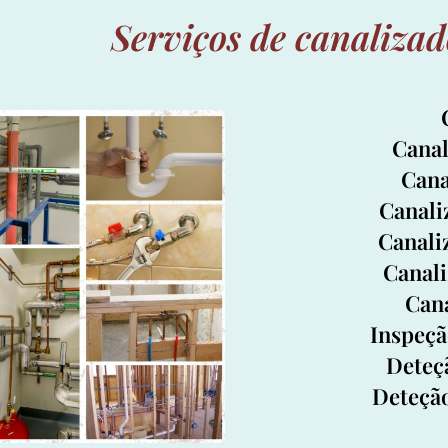
Serviços de canaliza
Canal
Cana
Canali
Canali
Canal
Can
Inspeçã
Deteç
Deteçã