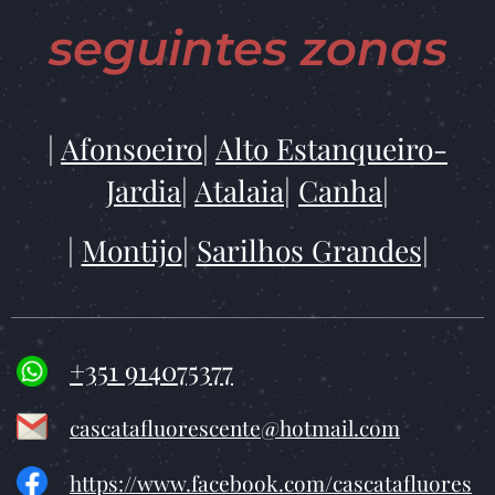
seguintes zonas
|
Afonsoeiro
|
Alto Estanqueiro-
Jardia
|
Atalaia
|
Canha
|
|
Montijo
|
Sarilhos Grandes|
+351 914075377
cascatafluorescente@hotmail.com
https://www.facebook.com/cascatafluores