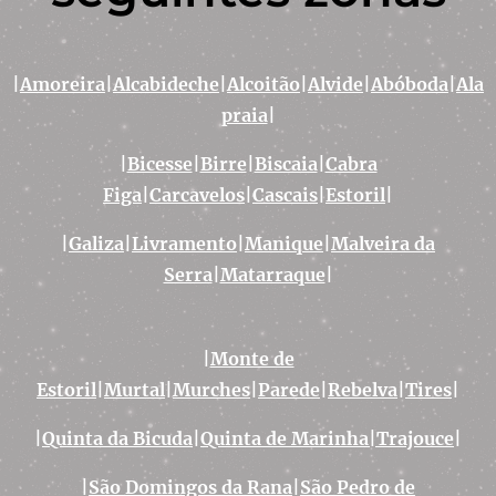
|
Amoreira
|
Alcabideche
|
Alcoitão
|
Alvide
|
Abóboda
|
Ala
praia
|
|
Bicesse
|
Birre
|
Biscaia
|
Cabra
Figa
|
Carcavelos
|
Cascais
|
Estoril
|
|
Galiza
|
Livramento
|
Manique
|
Malveira da
Serra
|
Matarraque
|
|
Monte de
Estoril
|
Murtal
|
Murches
|
Parede
|
Rebelva
|
Tires
|
|
Quinta da Bicuda
|
Quinta de Marinha
|Trajouce
|
|
São Domingos da Rana
|
São Pedro de