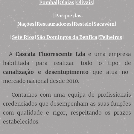
Pombal
|
Olaias
|
Olivais
|
|
Parque das
Nações
|
Restauradores
|
Restelo
|
Sacavém
|
|
Sete Rios
|
São Domingos da Benfica
|
Telheiras
|
A
Cascata Fluorescente Lda
e uma empresa
habilitada para realizar todo o tipo de
canalização
e desentupimento
que atua no
mercado nacional desde 2010.
Contamos com uma equipa de profissionais
credenciados que desempenham as suas funções
com qualidade e rigor, respeitando os prazos
estabelecidos.