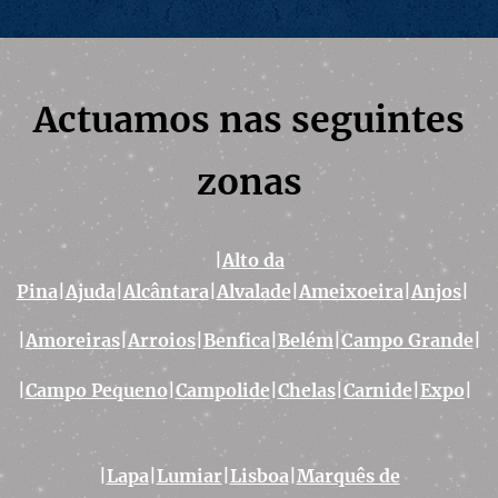
Actuamos nas seguintes
zonas
|
Alto da
Pina
|
Ajuda
|
Alcântara
|
Alvalade
|
Ameixoeira
|
Anjos
|
|
Amoreiras
|
Arroios
|
Benfica
|
Belém
|
Campo Grande
|
|
Campo Pequeno
|
Campolide
|
Chelas
|
Carnide
|
Expo
|
|
Lapa
|
Lumiar
|
Lisboa
|
Marquês de