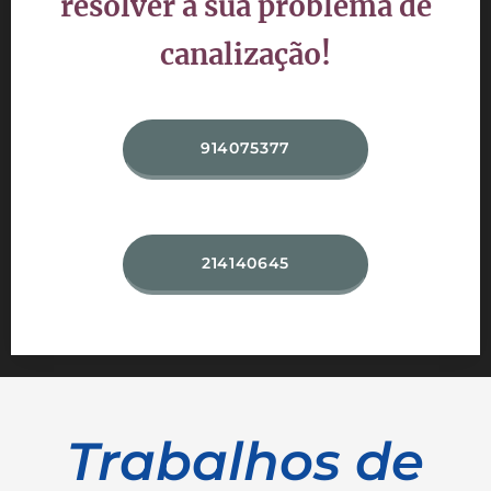
resolver a sua problema de
canalização!
914075377
214140645
Trabalhos de