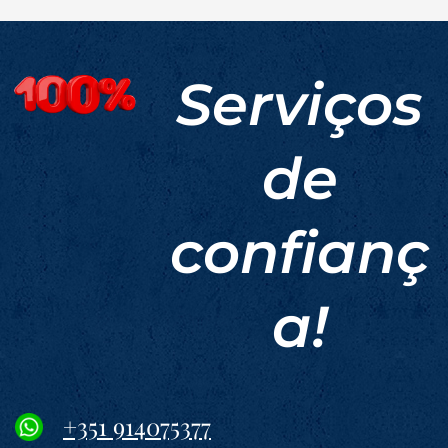
Serviços
de
confianç
a!
+351 914075377