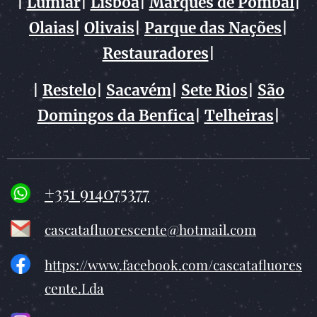
|
Lumiar
|
Lisboa
|
Marquês de Pombal
|
Olaias
|
Olivais
|
Parque das Nações
|
Restauradores
|
|
Restelo
|
Sacavém
|
Sete Rios
|
São
Domingos da Benfica
|
Telheiras
|
+351 914075377
cascatafluorescente@hotmail.com
https://www.facebook.com/cascatafluores
cente.Lda