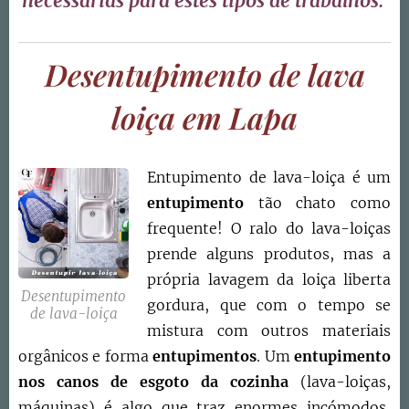
necessárias para estes tipos de trabalhos.
Desentupimento de lava
loiça em Lapa
Entupimento de lava-loiça é um
entupimento
tão chato como
frequente! O ralo do lava-loiças
prende alguns produtos, mas a
própria lavagem da loiça liberta
Desentupimento
gordura, que com o tempo se
de lava-loiça
mistura com outros materiais
orgânicos e forma
entupimentos
. Um
entupimento
nos canos de esgoto da cozinha
(lava-loiças,
máquinas) é algo que traz enormes incómodos,