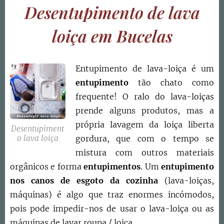
Desentupimento de lava
loiça em
Bucelas
Entupimento de lava-loiça é um
entupimento
tão chato como
frequente! O ralo do lava-loiças
prende alguns produtos, mas a
própria lavagem da loiça liberta
Desentupiment
o lava loiça
gordura, que com o tempo se
mistura com outros materiais
orgânicos e forma
entupimentos
. Um
entupimento
nos canos de esgoto da cozinha
(lava-loiças,
máquinas) é algo que traz enormes incómodos,
pois pode impedir-nos de usar o lava-loiça ou as
máquinas de lavar roupa / loiça.