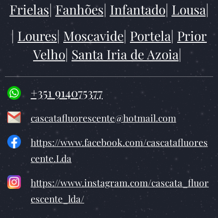
Frielas
|
Fanhões
|
Infantado
|
Lousa
|
|
Loures
|
Moscavide
|
Portela
|
Prior
Velho
|
Santa Iria de Azoia
|
+351 914075377
cascatafluorescente@hotmail.com
https://www.facebook.com/cascatafluores
cente.Lda
https://www.instagram.com/cascata_fluor
escente_lda/