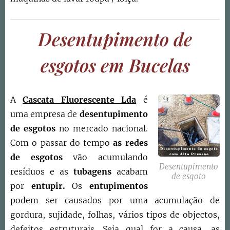
Desentupimento de
esgotos em
Bucelas
A
Cascata Fluorescente Lda
é
uma empresa de
desentupimento
de esgotos
no mercado nacional.
Com o passar do tempo
as redes
de esgotos
vão acumulando
Desentupimento
resíduos e as
tubagens
acabam
de esgoto
por
entupir.
Os
entupimentos
podem ser causados por uma acumulação de
gordura, sujidade, folhas, vários tipos de objectos,
defeitos estruturais. Seja qual for a causa, as