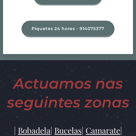
Piquetes 24 horas - 914075377
Actuamos nas
seguintes zonas
|
Bobadela
|
Bucelas
|
Camarate
|