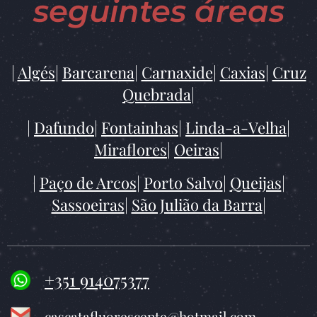
seguintes áreas
|
Algés
|
Barcarena
|
Carnaxide
|
Caxias
|
Cruz
Quebrada
|
|
Dafundo|
Fontainhas
|
Linda-a-Velha
|
Miraflores
|
Oeiras
|
|
Paço de Arcos
|
Porto Salvo
|
Queijas
|
Sassoeiras
|
São Julião da Barra
|
+351 914075377
cascatafluorescente@hotmail.com