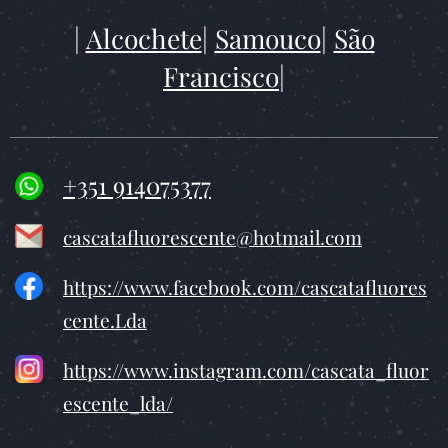
|
Alcochete
|
Samouco
|
São
Francisco
|
+351 914075377
cascatafluorescente@hotmail.com
https://www.facebook.com/cascatafluores
cente.Lda
https://www.instagram.com/cascata_fluor
escente_lda/