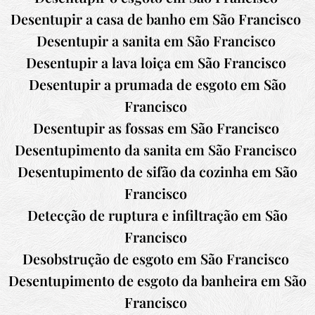
Desentupir a casa de banho em
São Francisco
Desentupir a sanita em
São Francisco
Desentupir a lava loiça em
São Francisco
Desentupir a prumada de esgoto em
São
Francisco
Desentupir as fossas em
São Francisco
Desentupimento da sanita em
São Francisco
Desentupimento de sifão da cozinha em
São
Francisco
Detecção de ruptura e infiltração em
São
Francisco
Desobstrução de esgoto em
São Francisco
Desentupimento de esgoto da banheira em
São
Francisco