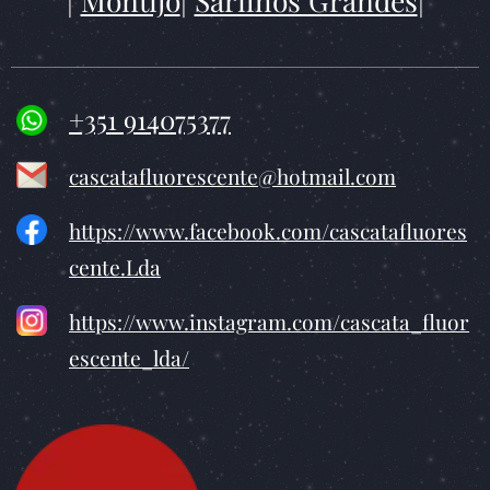
|
Montijo
|
Sarilhos Grandes
|
+351 914075377
cascatafluorescente@hotmail.com
https://www.facebook.com/cascatafluores
cente.Lda
https://www.instagram.com/cascata_fluor
escente_lda/