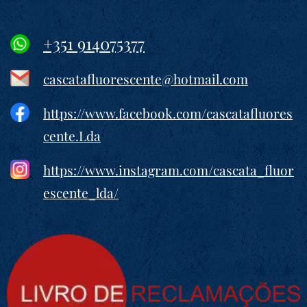
+351 914075377
cascatafluorescente@hotmail.com
https://www.facebook.com/cascatafluores
cente.Lda
https://www.instagram.com/cascata_fluor
escente_lda/