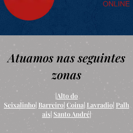
Atuamos nas seguintes
zonas
|
Alto do
Seixalinho
|
Barreiro
|
Coina
|
Lavradio
|
Palh
ais
|
Santo André
|