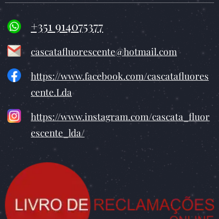
+351 914075377
cascatafluorescente@hotmail.com
https://www.facebook.com/cascatafluores
cente.Lda
https://www.instagram.com/cascata_fluor
escente_lda/