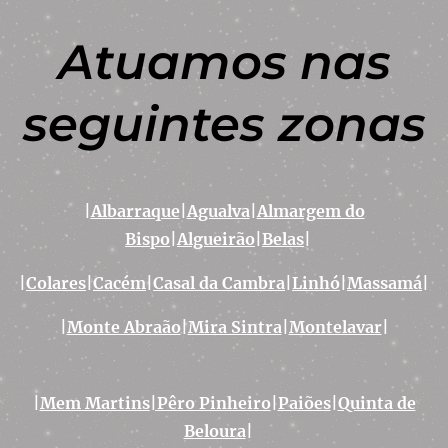
Atuamos nas
seguintes zonas
|
Albarraque
|
Agualva
|
Almargem do
Bispo
|
Algueirão
|
Belas
|
|
Colares
|
Cacém
|
Casal da Cambra
|
Linhó
|
Massamá
|
|
Monte Abraão
|
Mira Sintra
|
Montelavar
|
|
Mem Martins
|Pêro Pinheiro
|
Paiões
|
Quinta de
Beloura
|