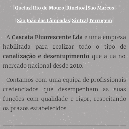
|
Queluz
|
Rio de Mouro
|
Rinchoa
|
São Marcos
|
|
São João das Lâmpadas
|
Sintra
|
Terrugem
|
A
Cascata Fluorescente Lda
e uma empresa
habilitada para realizar todo o tipo de
canalização
e desentupimento
que atua no
mercado nacional desde 2010.
Contamos com uma equipa de profissionais
credenciados que desempenham as suas
funções com qualidade e rigor, respeitando
os prazos estabelecidos.