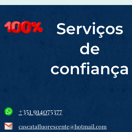
Serviços
de
confiança
+351 914075377
cascatafluorescente@hotmail.com