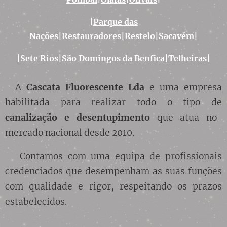
|
Parque das
Nações
|
Restauradores
|
Restelo
|
Sacavém
|
|Sete Rios
|
São Domingos da Benfica
|Telheiras
|
A
Cascata Fluorescente Lda
e uma empresa
habilitada para realizar todo o tipo de
canalização
e desentupimento
que atua no
mercado nacional desde 2010.
Contamos com uma equipa de profissionais
credenciados que desempenham as suas funções
com qualidade e rigor, respeitando os prazos
estabelecidos.