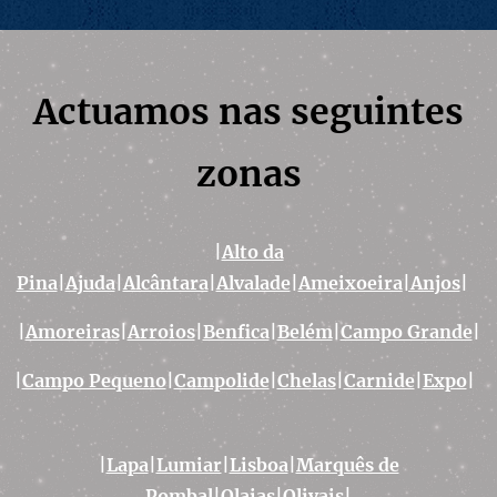
Actuamos nas seguintes
zonas
|
Alto da
Pina
|
Ajuda
|
Alcântara
|
Alvalade
|
Ameixoeira
|Anjos
|
|
Amoreiras
|
Arroios
|
Benfica
|
Belém
|
Campo Grande
|
|
Campo Pequeno
|
Campolide
|
Chelas
|
Carnide
|
Expo
|
|
Lapa
|
Lumiar
|
Lisboa
|
Marquês de
Pombal
|
Olaias
|
Olivais
|