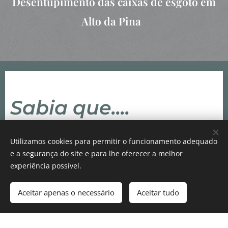
Desentupimento das caixas de esgoto em
Alto da Pina
Sabia que....
Utilizamos cookies para permitir o funcionamento adequado
Os
canos da sua cozinha
acumulam restos de
e a segurança do site e para lhe oferecer a melhor
comida, detergente e gordura nas suas paredes
experiência possível.
internas e é isso que faz com que necessitem de ser
Aceitar apenas o necessário
Aceitar tudo
desentupidos
.
Nos chuveiros e banheiras, as causas do