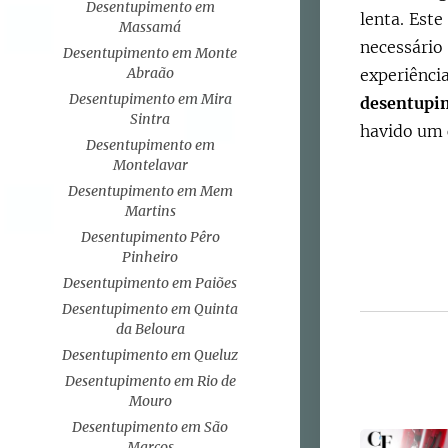
Desentupimento em
lenta. Est
Massamá
necessário
Desentupimento em Monte
Abraão
experiên
Desentupimento em Mira
desentupi
Sintra
havido um
Desentupimento em
Montelavar
Desentupimento em Mem
Martins
Desentupimento Pêro
Pinheiro
Desentupimento em Paiões
Desentupimento em Quinta
da Beloura
Desentupimento em Queluz
Desentupimento em Rio de
Mouro
Desentupimento em São
Marcos