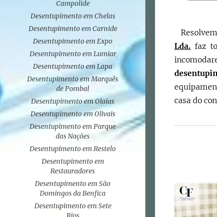
Campolide
Desentupimento em Chelas
Desentupimento em Carnide
Resolvem
Desentupimento em Expo
Lda.
faz to
Desentupimento em Lumiar
incomodare
Desentupimento em Lapa
desentup
Desentupimento em Marquês
equipament
de Pombal
casa do co
Desentupimento em Olaias
Desentupimento em Olivais
Desentupimento em Parque
das Nações
Desentupimento em Restelo
Desentupimento em
Restauradores
Desentupimento em São
Domingos da Benfica
Desentupimento em Sete
Rios