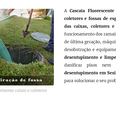
A
Cascata Fluorescent
coletores e fossas de es
das caixas, coletores e
funcionamento dos ramai
de última geração, máquin
desobstrução e equipame
desentupimento e limpez
danificar pisos nem 
desentupimento em
Ses
para solucionar o seu pro
imento caixas e coletores