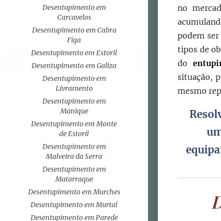
Desentupimento em
no mercad
Carcavelos
acumuland
Desentupimento em Cabra
podem ser 
Figa
tipos de ob
Desentupimento em Estoril
do
entup
Desentupimento em Galiza
situação, 
Desentupimento em
Livramento
mesmo repa
Desentupimento em
Manique
Resol
Desentupimento em Monte
um
de Estoril
Desentupimento em
equipa
Malveira da Serra
Desentupimento em
Matarraque
Desentupimento em Murches
D
Desentupimento em Murtal
Desentupimento em Parede