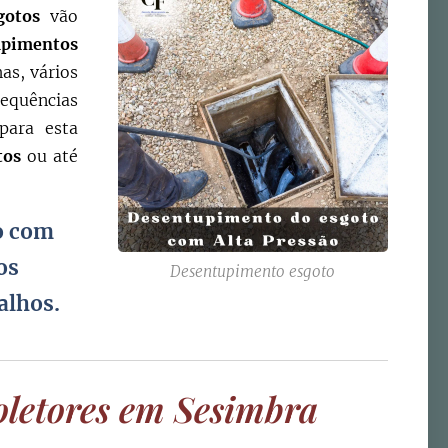
gotos
vão
upimentos
as, vários
nsequências
para esta
otos
ou até
o com
os
Desentupimento esgoto
alhos.
oletores em Sesimbra