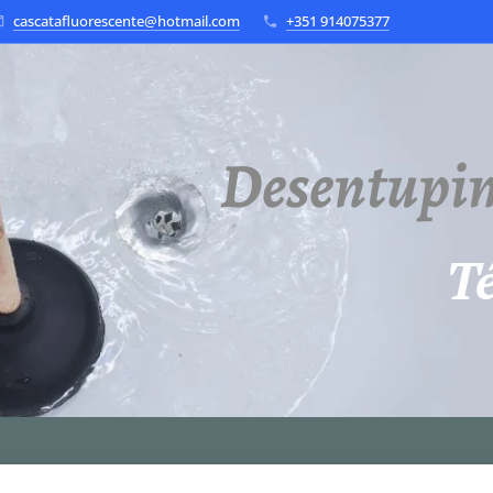
cascatafluorescente@hotmail.com
+351 914075377
Desentupi
Té