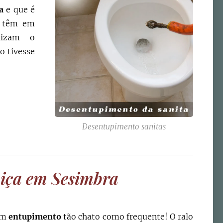
a
e que é
os têm em
lizam o
o tivesse
Desentupimento sanitas
oiça em Sesimbra
 um
entupimento
tão chato como frequente! O ralo