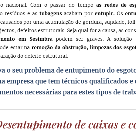
o nacional. Com o passar do tempo
as redes de es
o resíduos e as
tubagens
acabam por
entupir.
Os
ent
causados por uma acumulação de gordura, sujidade, folh
jectos, defeitos estruturais. Seja qual for a causa, as co
imento em
Sesimbra
podem ser graves. A solução 
pode estar na
remoção da obstrução,
limpezas dos esg
ração do defeito estrutural.
va o seu problema de entupimento do esgot
a empresa que tem técnicos qualificados e 
mentos necessárias para estes tipos de trab
esentupimento de caixas e c