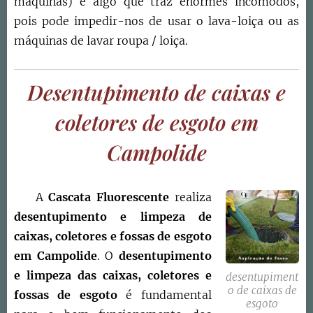
máquinas) é algo que traz enormes incómodos,
pois pode impedir-nos de usar o lava-loiça ou as
máquinas de lavar roupa / loiça.
Desentupimento de caixas e
coletores de esgoto em
Campolide
A
Cascata Fluorescente
realiza
desentupimento e limpeza de
caixas, coletores e fossas de esgoto
em
Campolide
. O
d
esentupimento
e limpeza das caixas, coletores e
desentupiment
o de caixas de
fossas de esgoto
é fundamental
esgoto