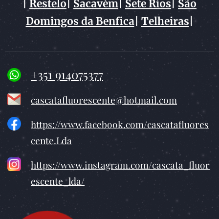
|
Restelo
|
Sacavém
|
Sete Rios
|
São
Domingos da Benfica
|
Telheiras
|
+351 914075377
cascatafluorescente@hotmail.com
https://www.facebook.com/cascatafluores
cente.Lda
https://www.instagram.com/cascata_fluor
escente_lda/